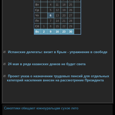
Вт
4
11
18
25
Ср
5
12
19
26
Чт
6
13
20
27
Пт
7
14
21
28
Сб
1
8
15
22
29
Вс
2
9
16
23
30
Испанские делегаты: визит в Крым - упражнение в свободе
24 мая в ряде казанских домов не будет света
Проект указа о назначении трудовых пенсий для отдельных
категорий населения внесен на рассмотрение Президента
Синоптики обещают южноуральцам сухое лето