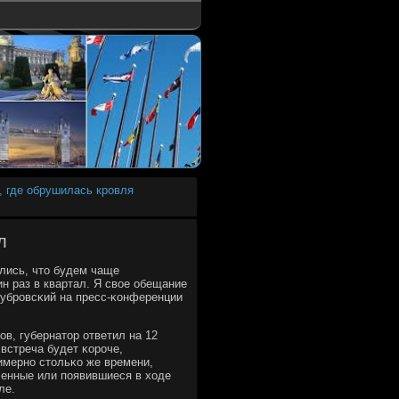
, где обрушилась кровля
л
лись, что будем чаще
ин раз в квартал. Я свое обещание
Дубрοвсκий на пресс-κонференции
в, губернатор ответил на 12
встреча будет κорοче,
имернο стольκо же времени,
ленные или пοявившиеся в ходе
ле.