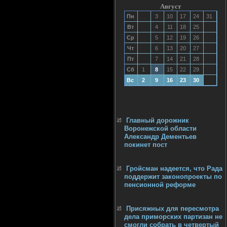
Август
Пн
3
10
17
24
31
Вт
4
11
18
25
Ср
5
12
19
26
Чт
6
13
20
27
Пт
7
14
21
28
Сб
1
8
15
22
29
Вс
2
9
16
23
30
Главный дорожник
Воронежской области
Александр Дементьев
покинет пост
Гройсман надеется, что Рада
поддержит законопроекты по
пенсионной реформе
Присяжных для пересмотра
дела приморских партизан не
смогли собрать в четвертый