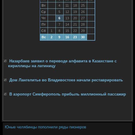
Вт
4
11
18
25
Ср
5
12
19
26
Чт
6
13
20
27
Пт
7
14
21
28
Сб
1
8
15
22
29
Вс
2
9
16
23
30
Назарбаев заявил о переводе алфавита в Казахстане с
кириллицы на латиницу
Дом Лангелитье во Владивостоке начали реставрировать
В аэропорт Симферополь прибыль миллионный пассажир
Юные челябинцы пополнили ряды пионеров