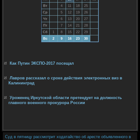
Вт
4
11
18
25
Ср
5
12
19
26
Чт
6
13
20
27
Пт
7
14
21
28
Сб
1
8
15
22
29
Вс
2
9
16
23
30
Как Путин ЭКСПО-2017 посещал
Лавров рассказал о сроке действия электронных виз в
Калининград
Уроженец Иркутской области претендует на должность
главного военного прокурора России
Суд в пятницу рассмотрит ходатайство об аресте объявленного в