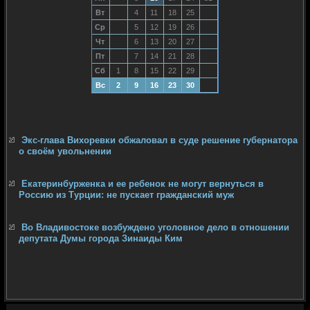
Вт
4
11
18
25
Ср
5
12
19
26
Чт
6
13
20
27
Пт
7
14
21
28
Сб
1
8
15
22
29
Вс
2
9
16
23
30
Экс-глава Вихоревки обжаловал в суде решение губернатора
о своём увольнении
Екатеринбурженка и ее ребенок не могут вернуться в
Россию из Турции: не пускает гражданский муж
Во Владивостоке возбуждено уголовное дело в отношении
депутата Думы города Зинаиды Ким