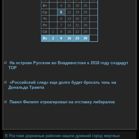
Вт
4
11
18
25
Ср
5
12
19
26
Чт
6
13
20
27
Пт
7
14
21
28
Сб
1
8
15
22
29
Вс
2
9
16
23
30
На острове Русском во Владивостоке к 2018 году создадут
ТОР
«Российский след» еще долго будет бросать тень на
Дональда Трампа
Павел Филипп отреагировал на отставку либералов
В Ростове дорожные рабочие нашли древний город мертвых