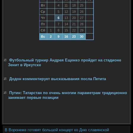
Вт
4
11
18
25
Ср
5
12
19
26
Чт
6
13
20
27
Пт
7
14
21
28
Сб
1
8
15
22
29
Вс
2
9
16
23
30
Футбольный турнир Андрея Ещенко пройдет на стадионе
Зенит в Иркутске
Додон комментирует высказывания посла Петита
Путин: Татарстан по очень многим параметрам традиционно
занимает первые позиции
В Воронеже готовят большой концерт ко Дню славянской