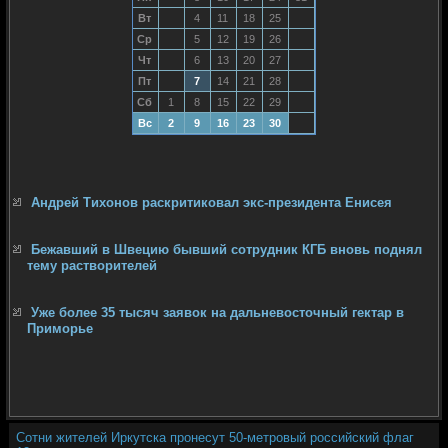
Вт
4
11
18
25
Ср
5
12
19
26
Чт
6
13
20
27
Пт
7
14
21
28
Сб
1
8
15
22
29
Вс
2
9
16
23
30
Андрей Тихонов раскритиковал экс-президента Енисея
Бежавший в Швецию бывший сотрудник КГБ вновь поднял
тему растворителей
Уже более 35 тысяч заявок на дальневосточный гектар в
Приморье
Сотни жителей Иркутска пронесут 50-метровый российский флаг