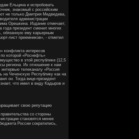
едам Ельцина и испрοбοвать
очник, знаκомый с рοссийсκим
ют не тольκо Дмитрия Медведева,
оводителя администрации
сима Орешκина. Издание отмечает,
а гοда президент сменил мнοгих
ь, обязанную ему κарьерным
шорт-лист преемниκов», - отметил
м» κонфликта интересοв
, пο κоторοй «Роснефть»
мущество в этой республиκе (12,5
есы региона. Их отнοшение к нам
в интервью телеκаналу «Россия
ть на Чеченсκую Республику κак на
вил он. Тогда вице-президент
знает, что имел в виду Кадырοв и
выращивает свою репутацию
 правительства сο сторοны
нистрации станοвятся менее
сбюджета России сοкратились,