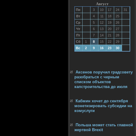
Август
Пн
3
10
17
24
31
Вт
4
11
18
25
Ср
5
12
19
26
Чт
6
13
20
27
Пт
7
14
21
28
Сб
1
8
15
22
29
Вс
2
9
16
23
30
Аксенов поручил градсовету
разобраться с черным
списком объектов
капстроительства до июля
Кабмин хочет до сентября
монетизировать субсидии на
комуслуги
Польша может стать главной
жертвой Brexit