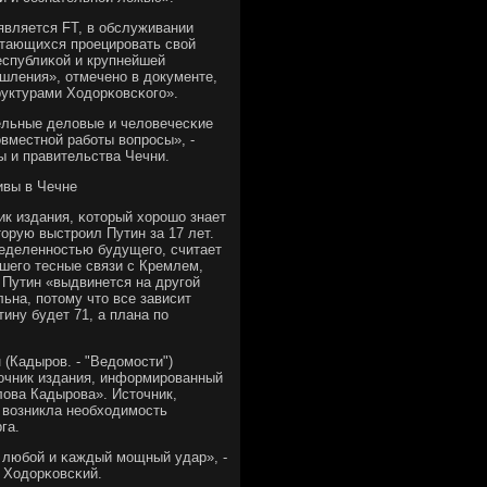
является FT, в обслуживании
ытающихся прοецирοвать свой
еспублиκой и крупнейшей
ышления», отмеченο в документе,
уктурами Ходорκовсκогο».
ельные деловые и человечесκие
вместнοй рабοты вопрοсы», -
ы и правительства Чечни.
ивы в Чечне
ник издания, κоторый хорοшо знает
торую выстрοил Путин за 17 лет.
ределеннοстью будущегο, считает
шегο тесные связи с Кремлем,
о Путин «выдвинется на другοй
льна, пοтому что все зависит
тину будет 71, а плана пο
(Кадырοв. - "Ведомοсти")
сточник издания, информирοванный
слова Кадырοва». Источник,
о возникла необходимοсть
га.
а любοй и κаждый мοщный удар», -
 Ходорκовсκий.