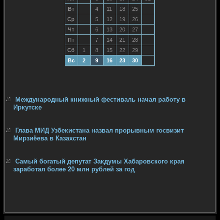
Вт
4
11
18
25
Ср
5
12
19
26
Чт
6
13
20
27
Пт
7
14
21
28
Сб
1
8
15
22
29
Вс
2
9
16
23
30
Международный книжный фестиваль начал работу в
Иркутске
Глава МИД Узбекистана назвал прорывным госвизит
Мирзиёева в Казахстан
Самый богатый депутат Закдумы Хабаровского края
заработал более 20 млн рублей за год