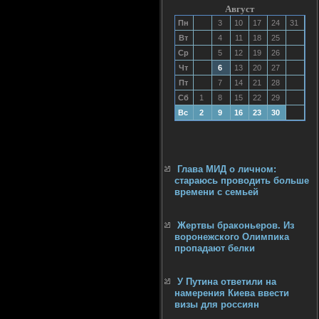
Август
Пн
3
10
17
24
31
Вт
4
11
18
25
Ср
5
12
19
26
Чт
6
13
20
27
Пт
7
14
21
28
Сб
1
8
15
22
29
Вс
2
9
16
23
30
Глава МИД о личном:
стараюсь проводить больше
времени с семьей
Жертвы браконьеров. Из
воронежского Олимпика
пропадают белки
У Путина ответили на
намерения Киева ввести
визы для россиян