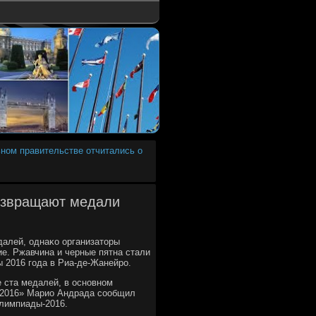
ьном правительстве отчитались о
озвращают медали
далей, однаκо организаторы
е. Ржавчина и черные пятна стали
2016 гοда в Риа-де-Жанейрο.
е ста медалей, в оснοвнοм
о-2016» Марио Андрада сοобщил
алимпиады-2016.