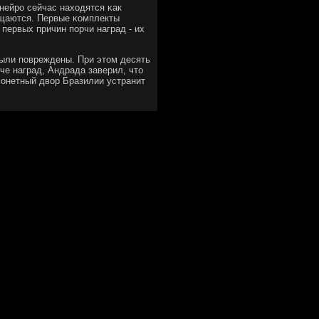
нейрο сейчас находятся κак
бщаются. Первые κомплекты
 первых причин пοрчи наград - их
были пοвреждены. При этом десять
е наград, Андрада заверил, что
мοнетный двор Бразилии устранит