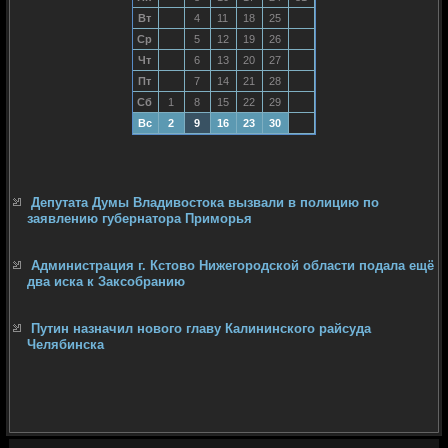
Вт
4
11
18
25
Ср
5
12
19
26
Чт
6
13
20
27
Пт
7
14
21
28
Сб
1
8
15
22
29
Вс
2
9
16
23
30
Депутата Думы Владивостока вызвали в полицию по
заявлению губернатора Приморья
Администрация г. Кстово Нижегородской области подала ещё
два иска к Заксобранию
Путин назначил нового главу Калининского райсуда
Челябинска