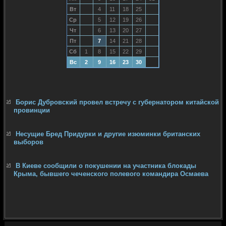
Вт
4
11
18
25
Ср
5
12
19
26
Чт
6
13
20
27
Пт
7
14
21
28
Сб
1
8
15
22
29
Вс
2
9
16
23
30
Борис Дубровский провел встречу с губернатором китайской
провинции
Несущие Бред Придурки и другие изюминки британских
выборов
В Киеве сообщили о покушении на участника блокады
Крыма, бывшего чеченского полевого командира Осмаева