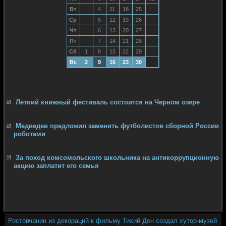
Вт
4
11
18
25
Ср
5
12
19
26
Чт
6
13
20
27
Пт
7
14
21
28
Сб
1
8
15
22
29
Вс
2
9
16
23
30
Летний книжный фестиваль состоится на Черном озере
Медведев предложил заменить футболистов сборной России
роботами
За поход комсомольского школьника на антикоррупционную
акцию заплатит его семья
Ростовчанин из декораций к фильму Тихий Дон создал хутор-музей