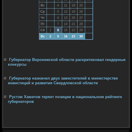
Вт
4
11
18
25
Ср
5
12
19
26
Чт
6
13
20
27
Пт
7
14
21
28
Сб
1
8
15
22
29
Вс
2
9
16
23
30
Губернатор Воронежской области раскритиковал гендерные
конкурсы
Губернатор назначил двух заместителей в министерстве
инвестиций и развития Свердловской области
Рустэм Хамитов теряет позиции в национальном рейтинге
губернаторов