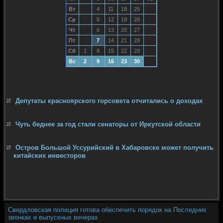
Вт
4
11
18
25
Ср
5
12
19
26
Чт
6
13
20
27
Пт
7
14
21
28
Сб
1
8
15
22
29
Вс
2
9
16
23
30
Депутаты красноярского горсовета отчитались о доходах
Чуть беднее за год стали сенаторы от Иркутской области
Остров Большой Уссурийский в Хабаровске может получить
китайских инвесторов
Свердловская полиция готова обеспечить порядок на Последних
звонках и выпускных вечерах