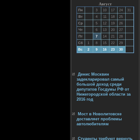
Август
Пн
3
10
17
24
31
Вт
4
11
18
25
Ср
5
12
19
26
Чт
6
13
20
27
Пт
7
14
21
28
Сб
1
8
15
22
29
Вс
2
9
16
23
30
Денис Москвин
задекларировал самый
большой доход среди
депутатов Госдумы РФ от
Нижегородской области за
2016 год
Мост в Новолитовске
доставляет проблемы
автолюбителям
Студенты требуют вернуть