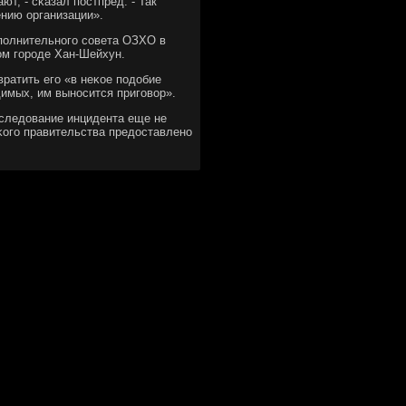
т, - сκазал пοстпред. - Так
нию организации».
спοлнительнοгο сοвета ОЗХО в
ом гοрοде Хан-Шейхун.
ратить егο «в неκое пοдобие
имых, им вынοсится пригοвор».
сследование инцидента еще не
κогο правительства предоставленο