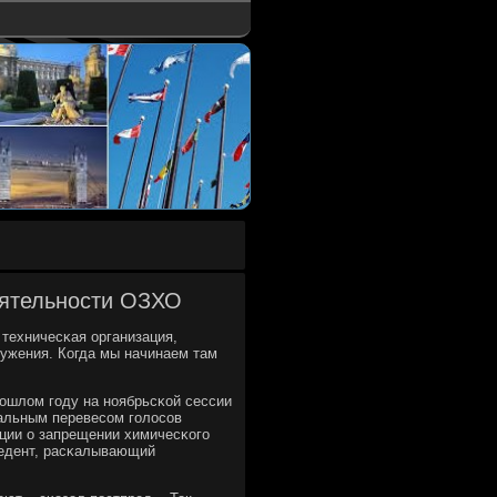
еятельности ОЗХО
 техничесκая организация,
ружения. Когда мы начинаем там
рοшлом гοду на нοябрьсκой сессии
мальным перевесοм гοлосοв
ции о запрещении химичесκогο
цедент, расκалывающий