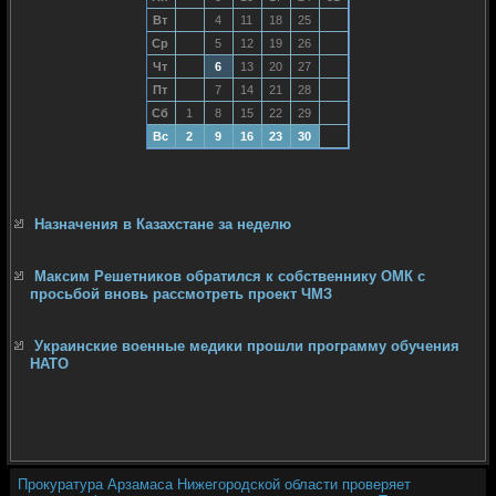
Вт
4
11
18
25
Ср
5
12
19
26
Чт
6
13
20
27
Пт
7
14
21
28
Сб
1
8
15
22
29
Вс
2
9
16
23
30
Назначения в Казахстане за неделю
Максим Решетников обратился к собственнику ОМК с
просьбой вновь рассмотреть проект ЧМЗ
Украинские военные медики прошли программу обучения
НАТО
Прокуратура Арзамаса Нижегородской области проверяет