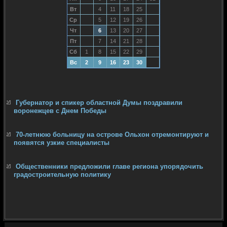
Вт
4
11
18
25
Ср
5
12
19
26
Чт
6
13
20
27
Пт
7
14
21
28
Сб
1
8
15
22
29
Вс
2
9
16
23
30
Губернатор и спикер областной Думы поздравили
воронежцев с Днем Победы
70-летнюю больницу на острове Ольхон отремонтируют и
появятся узкие специалисты
Общественники предложили главе региона упорядочить
градостроительную политику