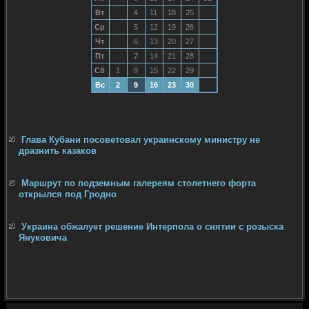
Вт
4
11
18
25
Ср
5
12
19
26
Чт
6
13
20
27
Пт
7
14
21
28
Сб
1
8
15
22
29
Вс
2
9
16
23
30
Глава Кубани посоветовал украинскому министру не
дразнить казаков
Маршрут по подземным галереям столетнего форта
открылся под Гродно
Украина обжалует решение Интерпола о снятии с розыска
Януковича