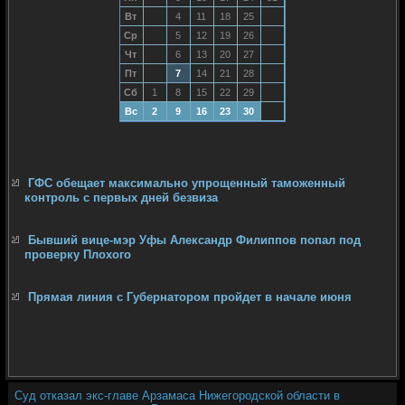
Вт
4
11
18
25
Ср
5
12
19
26
Чт
6
13
20
27
Пт
7
14
21
28
Сб
1
8
15
22
29
Вс
2
9
16
23
30
ГФС обещает максимально упрощенный таможенный
контроль с первых дней безвиза
Бывший вице-мэр Уфы Александр Филиппов попал под
проверку Плохого
Прямая линия с Губернатором пройдет в начале июня
Суд отказал экс-главе Арзамаса Нижегородской области в