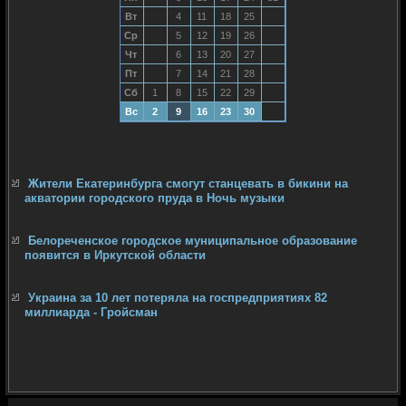
Вт
4
11
18
25
Ср
5
12
19
26
Чт
6
13
20
27
Пт
7
14
21
28
Сб
1
8
15
22
29
Вс
2
9
16
23
30
Жители Екатеринбурга смогут станцевать в бикини на
акватории городского пруда в Ночь музыки
Белореченское городское муниципальное образование
появится в Иркутской области
Украина за 10 лет потеряла на госпредприятиях 82
миллиарда - Гройсман