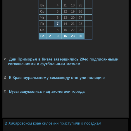
Вт
4
11
18
25
Ср
5
12
19
26
Чт
6
13
20
27
Пт
7
14
21
28
Сб
1
8
15
22
29
Вс
2
9
16
23
30
Дни Приморья в Китае завершились 20-ю подписанными
соглашениями и футбольным матчем
К Красноуральскому химзаводу стянули полицию
Вузы задумались над экологией города
В Хабаровском крае силовики приступили к посадкам