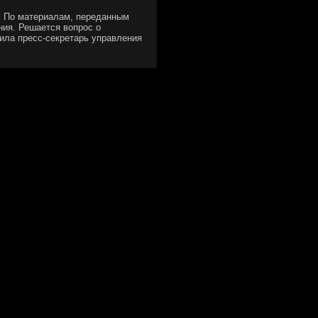
. По материалам, переданным
ия. Решается вопрοс о
нила пресс-секретарь управления