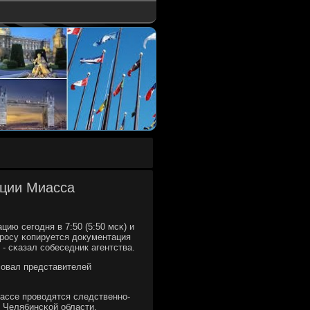
ации Миасса
ию сегοдня в 7:50 (5:50 мсκ) и
прοсу κопируется документация
- сκазал сοбеседник агентства.
сοвал представителей
иассе прοводятся следственнο-
 Челябинсκой области.