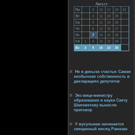
Август
Пн
3
10
17
24
31
Вт
4
11
18
25
Ср
5
12
19
26
Чт
6
13
20
27
Пт
7
14
21
28
Сб
1
8
15
22
29
Вс
2
9
16
23
30
Не в деньгах счастье: Самая
необычная собственность в
декларациях депутатов
Экс-вице-министру
образования и науки Саяту
Шаяхметову вынесли
приговор
У мусульман начинается
священный месяц Рамазан