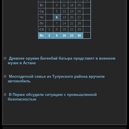
Вт
4
11
18
25
Ср
5
12
19
26
Чт
6
13
20
27
Пт
7
14
21
28
Сб
1
8
15
22
29
Вс
2
9
16
23
30
Древнее оружие Богенбай батыра представят в военном
музее в Астане
Многодетной семье из Тулунского района вручили
автомобиль
В Перми обсудили ситуацию с промышленной
безопасностью