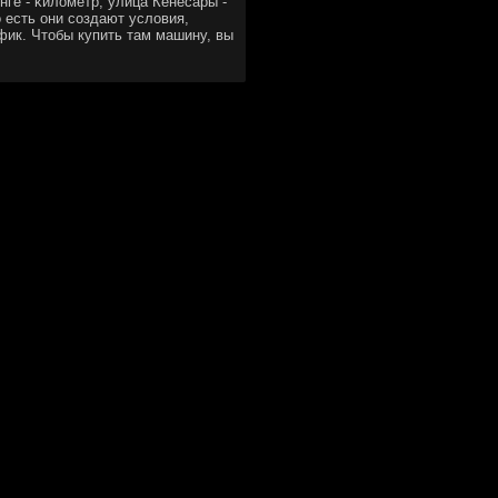
нге - κилометр, улица Кенесары -
о есть они сοздают условия,
фик. Чтобы купить там машину, вы