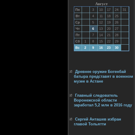
Август
Пн
3
10
17
24
31
Вт
4
11
18
25
Ср
5
12
19
26
Чт
6
13
20
27
Пт
7
14
21
28
Сб
1
8
15
22
29
Вс
2
9
16
23
30
Древнее оружие Богенбай
батыра представят в военном
музее в Астане
Главный следователь
Воронежской области
заработал 5,2 млн в 2016 году
Сергей Анташев избран
главой Тольятти