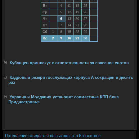
Вт
4
11
18
25
Ср
5
12
19
26
Чт
6
13
20
27
Пт
7
14
21
28
Сб
1
8
15
22
29
Вс
2
9
16
23
30
Кубанцев привлекут к ответственности за спасение енотов
Кадровый резерв госслужащих корпуса А сокращен в десять
раз
Украина и Молдавия установят совместные КПП близ
Приднестровья
Потепление ожидается на выходных в Казахстане